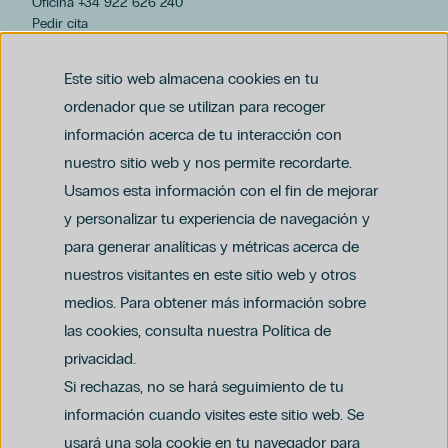
Oficina +34 922 626 240
Pedir cita
hospiten@hospiten.com
Este sitio web almacena cookies en tu
ordenador que se utilizan para recoger
información acerca de tu interacción con
nuestro sitio web y nos permite recordarte.
Usamos esta información con el fin de mejorar
y personalizar tu experiencia de navegación y
para generar analíticas y métricas acerca de
Aviso legal
nuestros visitantes en este sitio web y otros
Política de privacidad y protección de datos
Política del canal ético (PDF)
Uso de cookies
medios. Para obtener más información sobre
Política de compliance penal (PDF)
las cookies, consulta nuestra Política de
privacidad.
Si rechazas, no se hará seguimiento de tu
información cuando visites este sitio web. Se
usará una sola cookie en tu navegador para