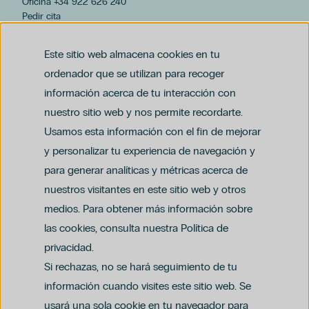
Oficina +34 922 626 240
Pedir cita
hospiten@hospiten.com
Este sitio web almacena cookies en tu
ordenador que se utilizan para recoger
información acerca de tu interacción con
nuestro sitio web y nos permite recordarte.
Usamos esta información con el fin de mejorar
y personalizar tu experiencia de navegación y
para generar analíticas y métricas acerca de
Aviso legal
nuestros visitantes en este sitio web y otros
Política de privacidad y protección de datos
Política del canal ético (PDF)
Uso de cookies
medios. Para obtener más información sobre
Política de compliance penal (PDF)
las cookies, consulta nuestra Política de
privacidad.
Si rechazas, no se hará seguimiento de tu
información cuando visites este sitio web. Se
usará una sola cookie en tu navegador para