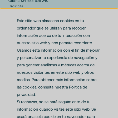
Oficina +34 922 626 240
Pedir cita
hospiten@hospiten.com
Este sitio web almacena cookies en tu
ordenador que se utilizan para recoger
información acerca de tu interacción con
nuestro sitio web y nos permite recordarte.
Usamos esta información con el fin de mejorar
y personalizar tu experiencia de navegación y
para generar analíticas y métricas acerca de
Aviso legal
nuestros visitantes en este sitio web y otros
Política de privacidad y protección de datos
Política del canal ético (PDF)
Uso de cookies
medios. Para obtener más información sobre
Política de compliance penal (PDF)
las cookies, consulta nuestra Política de
privacidad.
Si rechazas, no se hará seguimiento de tu
información cuando visites este sitio web. Se
usará una sola cookie en tu navegador para