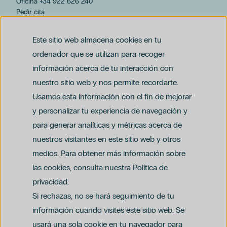
Oficina +34 922 626 240
Pedir cita
hospiten@hospiten.com
Este sitio web almacena cookies en tu
ordenador que se utilizan para recoger
información acerca de tu interacción con
nuestro sitio web y nos permite recordarte.
Usamos esta información con el fin de mejorar
y personalizar tu experiencia de navegación y
para generar analíticas y métricas acerca de
Aviso legal
nuestros visitantes en este sitio web y otros
Política de privacidad y protección de datos
Política del canal ético (PDF)
Uso de cookies
medios. Para obtener más información sobre
Política de compliance penal (PDF)
las cookies, consulta nuestra Política de
privacidad.
Si rechazas, no se hará seguimiento de tu
información cuando visites este sitio web. Se
usará una sola cookie en tu navegador para