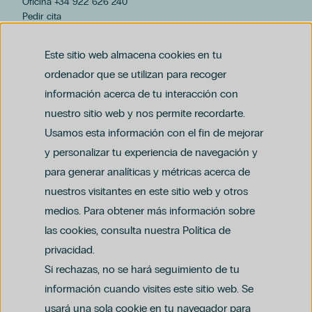
Oficina +34 922 626 240
Pedir cita
hospiten@hospiten.com
Este sitio web almacena cookies en tu
ordenador que se utilizan para recoger
información acerca de tu interacción con
nuestro sitio web y nos permite recordarte.
Usamos esta información con el fin de mejorar
y personalizar tu experiencia de navegación y
para generar analíticas y métricas acerca de
Aviso legal
nuestros visitantes en este sitio web y otros
Política de privacidad y protección de datos
Política del canal ético (PDF)
Uso de cookies
medios. Para obtener más información sobre
Política de compliance penal (PDF)
las cookies, consulta nuestra Política de
privacidad.
Si rechazas, no se hará seguimiento de tu
información cuando visites este sitio web. Se
usará una sola cookie en tu navegador para