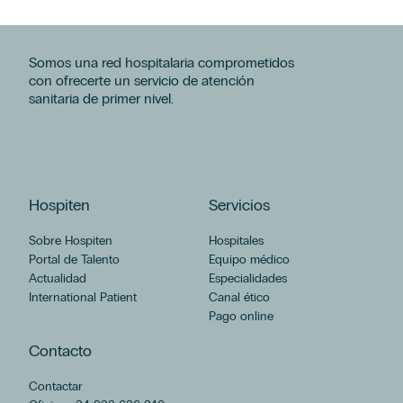
Afirmo que he leído y acepto los términos en materia de protección de
Afirmo que he leído y acepto los términos en materia de protección de
datos de la Cláusula informativa de contacto.
datos de la Cláusula informativa de contacto.
*
*
Somos una red hospitalaria comprometidos
Acepto el envío de acciones y comunicaciones comerciales, incluido por
Acepto el envío de acciones y comunicaciones comerciales, incluido por
con ofrecerte un servicio de atención
medios electrónicos, y la elaboración de perfiles con las finalidades
medios electrónicos, y la elaboración de perfiles con las finalidades
expresadas de Hospiten cuya composición puedes ser consultada en el
expresadas de Hospiten cuya composición puedes ser consultada en el
sanitaria de primer nivel.
Aviso Legal.
Aviso Legal.
Hospiten
Servicios
Sobre Hospiten
Hospitales
Portal de Talento
Equipo médico
Actualidad
Especialidades
International Patient
Canal ético
Pago online
Contacto
Contactar