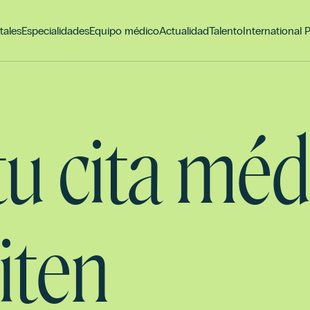
tales
Especialidades
Equipo médico
Actualidad
Talento
International 
 tu cita méd
iten