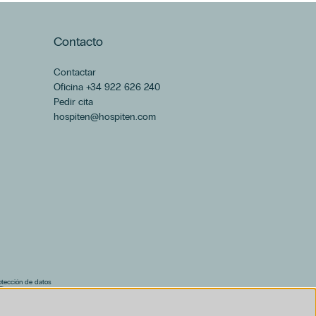
Contacto
Contactar
Oficina +34 922 626 240
Pedir cita
hospiten@hospiten.com
rotección de datos
F)
al (PDF)