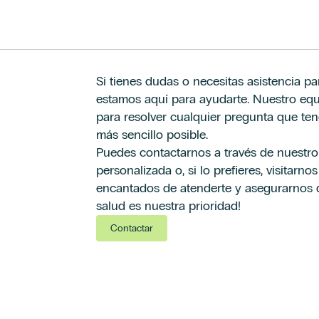
Si tienes dudas o necesitas asistencia par
Afirmo que he leído y acepto los términos en m
Afirmo que he leído y acepto los términos en m
estamos aquí para ayudarte. Nuestro equi
contacto.
contacto.
*
*
para resolver cualquier pregunta que te
Acepto el envío de acciones y comunicaciones c
Acepto el envío de acciones y comunicaciones c
de perfiles con las finalidades expresadas de
de perfiles con las finalidades expresadas de
más sencillo posible.
Legal.
Legal.
Puedes contactarnos a través de nuestro 
personalizada o, si lo prefieres, visitarn
encantados de atenderte y asegurarnos de
salud es nuestra prioridad!
Contactar