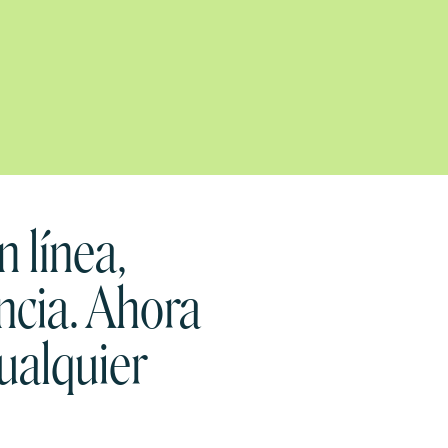
n línea,
ncia. Ahora
ualquier