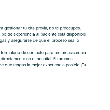
a gestionar tu cita previa, no te preocupes,
ateria de protección de datos de la Cláusula informativa de
ateria de protección de datos de la Cláusula informativa de
po de experiencia al paciente está disponible
ngas y asegurarse de que el proceso sea lo
omerciales, incluido por medios electrónicos, y la elaboración
omerciales, incluido por medios electrónicos, y la elaboración
 Hospiten cuya composición puedes ser consultada en el Aviso
 Hospiten cuya composición puedes ser consultada en el Aviso
formulario de contacto para recibir asistencia
os directamente en el hospital. Estaremos
 que tengas la mejor experiencia posible. ¡Tu