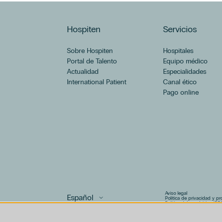
Hospiten
Servicios
Sobre Hospiten
Hospitales
Portal de Talento
Equipo médico
Actualidad
Especialidades
International Patient
Canal ético
Pago online
Aviso legal
Política de privacidad y p
Política del canal ético (PD
Uso de cookies
Política de compliance pen