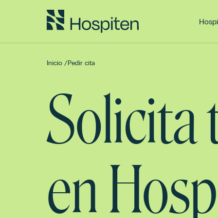
Hospi
Inicio
/
Pedir cita
Solicita
en Hosp