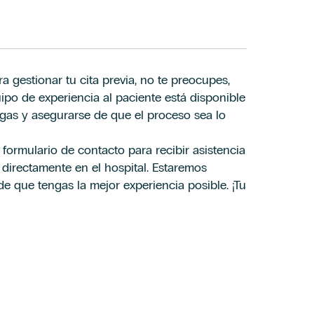
a gestionar tu cita previa, no te preocupes,
ateria de protección de datos de la Cláusula informativa de
ateria de protección de datos de la Cláusula informativa de
po de experiencia al paciente está disponible
ngas y asegurarse de que el proceso sea lo
omerciales, incluido por medios electrónicos, y la elaboración
omerciales, incluido por medios electrónicos, y la elaboración
 Hospiten cuya composición puedes ser consultada en el Aviso
 Hospiten cuya composición puedes ser consultada en el Aviso
formulario de contacto para recibir asistencia
os directamente en el hospital. Estaremos
 que tengas la mejor experiencia posible. ¡Tu