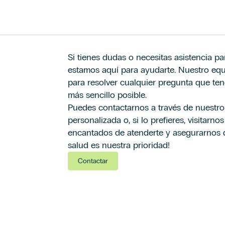
Si tienes dudas o necesitas asistencia par
Afirmo que he leído y acepto los términos en m
Afirmo que he leído y acepto los términos en m
estamos aquí para ayudarte. Nuestro equi
contacto.
contacto.
*
*
para resolver cualquier pregunta que te
Acepto el envío de acciones y comunicaciones c
Acepto el envío de acciones y comunicaciones c
de perfiles con las finalidades expresadas de
de perfiles con las finalidades expresadas de
más sencillo posible.
Legal.
Legal.
Puedes contactarnos a través de nuestro 
personalizada o, si lo prefieres, visitarn
encantados de atenderte y asegurarnos de
salud es nuestra prioridad!
Contactar