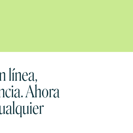
n línea,
ncia. Ahora
ualquier