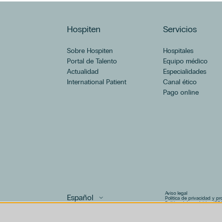
Hospiten
Servicios
Sobre Hospiten
Hospitales
Portal de Talento
Equipo médico
Actualidad
Especialidades
International Patient
Canal ético
Pago online
Aviso legal
Política de privacidad y p
Política del canal ético (PD
Uso de cookies
Política de compliance pen