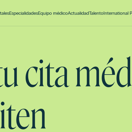
tales
Especialidades
Equipo médico
Actualidad
Talento
International 
 tu cita méd
iten