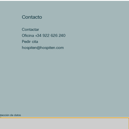
Contacto
Contactar
Oficina +34 922 626 240
Pedir cita
hospiten@hospiten.com
rotección de datos
F)
al (PDF)