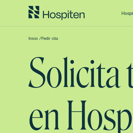
Hospi
Inicio
/
Pedir cita
Solicita
en Hosp