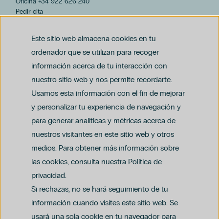
Oficina +34 922 626 240
Pedir cita
hospiten@hospiten.com
Este sitio web almacena cookies en tu
ordenador que se utilizan para recoger
información acerca de tu interacción con
nuestro sitio web y nos permite recordarte.
Usamos esta información con el fin de mejorar
y personalizar tu experiencia de navegación y
para generar analíticas y métricas acerca de
Aviso legal
nuestros visitantes en este sitio web y otros
Política de privacidad y protección de datos
Política del canal ético (PDF)
Uso de cookies
medios. Para obtener más información sobre
Política de compliance penal (PDF)
las cookies, consulta nuestra Política de
privacidad.
Si rechazas, no se hará seguimiento de tu
información cuando visites este sitio web. Se
usará una sola cookie en tu navegador para