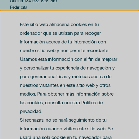
Oficina +34 922 626 240
Pedir cita
hospiten@hospiten.com
Este sitio web almacena cookies en tu
ordenador que se utilizan para recoger
información acerca de tu interacción con
nuestro sitio web y nos permite recordarte.
Usamos esta información con el fin de mejorar
y personalizar tu experiencia de navegación y
para generar analíticas y métricas acerca de
Aviso legal
nuestros visitantes en este sitio web y otros
Política de privacidad y protección de datos
Política del canal ético (PDF)
Uso de cookies
medios. Para obtener más información sobre
Política de compliance penal (PDF)
las cookies, consulta nuestra Política de
privacidad.
Si rechazas, no se hará seguimiento de tu
información cuando visites este sitio web. Se
usará una sola cookie en tu navegador para