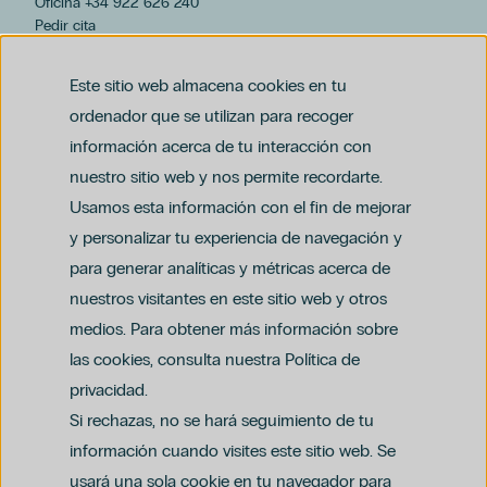
Oficina +34 922 626 240
Pedir cita
hospiten@hospiten.com
Este sitio web almacena cookies en tu
ordenador que se utilizan para recoger
información acerca de tu interacción con
nuestro sitio web y nos permite recordarte.
Usamos esta información con el fin de mejorar
y personalizar tu experiencia de navegación y
para generar analíticas y métricas acerca de
Aviso legal
nuestros visitantes en este sitio web y otros
Política de privacidad y protección de datos
Política del canal ético (PDF)
Uso de cookies
medios. Para obtener más información sobre
Política de compliance penal (PDF)
las cookies, consulta nuestra Política de
privacidad.
Si rechazas, no se hará seguimiento de tu
información cuando visites este sitio web. Se
usará una sola cookie en tu navegador para