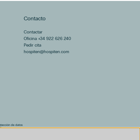
Contacto
Contactar
Oficina +34 922 626 240
Pedir cita
hospiten@hospiten.com
rotección de datos
F)
al (PDF)