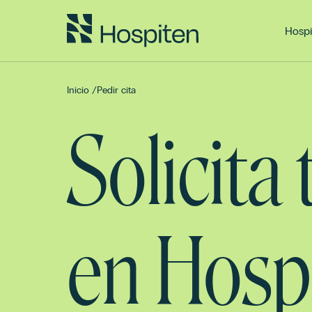
Hospi
Inicio
/
Pedir cita
Solicita
en Hosp