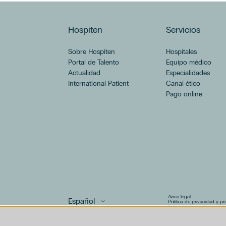
Hospiten
Servicios
Sobre Hospiten
Hospitales
Portal de Talento
Equipo médico
Actualidad
Especialidades
International Patient
Canal ético
Pago online
Aviso legal
Política de privacidad y p
Política del canal ético (PD
Uso de cookies
Política de compliance pen