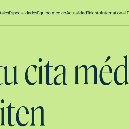
tales
Especialidades
Equipo médico
Actualidad
Talento
International 
 tu cita méd
iten