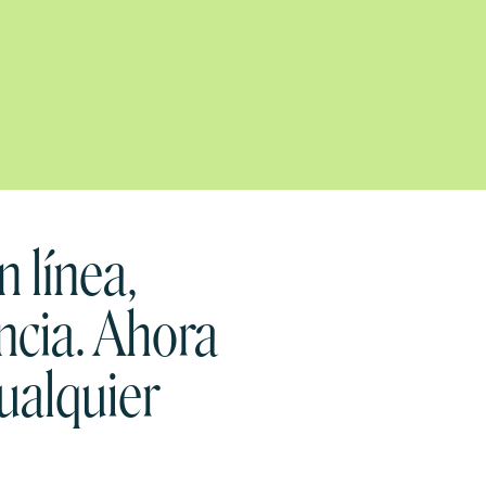
n línea,
ncia. Ahora
ualquier