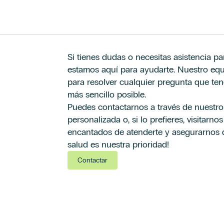
Si tienes dudas o necesitas asistencia par
Afirmo que he leído y acepto los términos en m
Afirmo que he leído y acepto los términos en m
estamos aquí para ayudarte. Nuestro equi
contacto.
contacto.
*
*
para resolver cualquier pregunta que te
Acepto el envío de acciones y comunicaciones c
Acepto el envío de acciones y comunicaciones c
de perfiles con las finalidades expresadas de
de perfiles con las finalidades expresadas de
más sencillo posible.
Legal.
Legal.
Puedes contactarnos a través de nuestro 
personalizada o, si lo prefieres, visitarn
encantados de atenderte y asegurarnos de
salud es nuestra prioridad!
Contactar