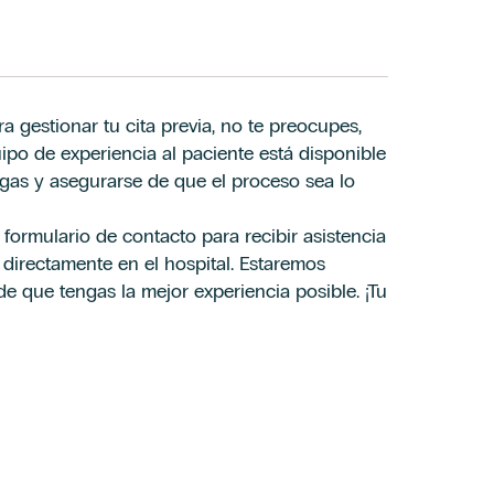
a gestionar tu cita previa, no te preocupes,
ateria de protección de datos de la Cláusula informativa de
ateria de protección de datos de la Cláusula informativa de
po de experiencia al paciente está disponible
ngas y asegurarse de que el proceso sea lo
omerciales, incluido por medios electrónicos, y la elaboración
omerciales, incluido por medios electrónicos, y la elaboración
 Hospiten cuya composición puedes ser consultada en el Aviso
 Hospiten cuya composición puedes ser consultada en el Aviso
formulario de contacto para recibir asistencia
os directamente en el hospital. Estaremos
 que tengas la mejor experiencia posible. ¡Tu