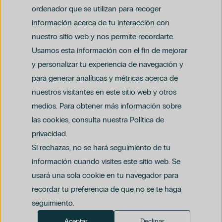
ordenador que se utilizan para recoger
información acerca de tu interacción con
nuestro sitio web y nos permite recordarte.
Usamos esta información con el fin de mejorar
y personalizar tu experiencia de navegación y
para generar analíticas y métricas acerca de
Aviso legal
nuestros visitantes en este sitio web y otros
Política de privacidad y protección de datos
Política del canal ético (PDF)
Uso de cookies
medios. Para obtener más información sobre
Política de compliance penal (PDF)
las cookies, consulta nuestra Política de
privacidad.
Si rechazas, no se hará seguimiento de tu
información cuando visites este sitio web. Se
usará una sola cookie en tu navegador para
recordar tu preferencia de que no se te haga
seguimiento.
Aceptar
Declinar