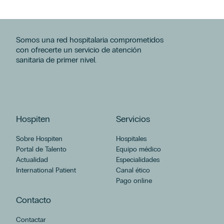
Somos una red hospitalaria comprometidos
con ofrecerte un servicio de atención
sanitaria de primer nivel.
Hospiten
Servicios
Sobre Hospiten
Hospitales
Portal de Talento
Equipo médico
Actualidad
Especialidades
International Patient
Canal ético
Pago online
Contacto
Contactar