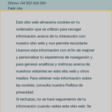
Oficina +34 922 626 240
Pedir cita
hospiten@hospiten.com
Este sitio web almacena cookies en tu
ordenador que se utilizan para recoger
información acerca de tu interacción con
nuestro sitio web y nos permite recordarte.
Usamos esta información con el fin de mejorar
y personalizar tu experiencia de navegación y
para generar analíticas y métricas acerca de
Aviso legal
nuestros visitantes en este sitio web y otros
Política de privacidad y protección de datos
Política del canal ético (PDF)
Uso de cookies
medios. Para obtener más información sobre
Política de compliance penal (PDF)
las cookies, consulta nuestra Política de
privacidad.
Si rechazas, no se hará seguimiento de tu
información cuando visites este sitio web. Se