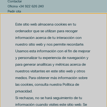
Contactar
Oficina +34 922 626 240
Pedir cita
hospiten@hospiten.com
Este sitio web almacena cookies en tu
ordenador que se utilizan para recoger
información acerca de tu interacción con
nuestro sitio web y nos permite recordarte.
Usamos esta información con el fin de mejorar
y personalizar tu experiencia de navegación y
para generar analíticas y métricas acerca de
Aviso legal
nuestros visitantes en este sitio web y otros
Política de privacidad y protección de datos
Política del canal ético (PDF)
Uso de cookies
medios. Para obtener más información sobre
Política de compliance penal (PDF)
las cookies, consulta nuestra Política de
privacidad.
Si rechazas, no se hará seguimiento de tu
información cuando visites este sitio web. Se