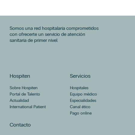
Somos una red hospitalaria comprometidos
con ofrecerte un servicio de atención
sanitaria de primer nivel.
Hospiten
Servicios
Sobre Hospiten
Hospitales
Portal de Talento
Equipo médico
Actualidad
Especialidades
International Patient
Canal ético
Pago online
Contacto