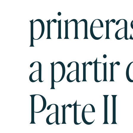
primeras
a partir
Parte II