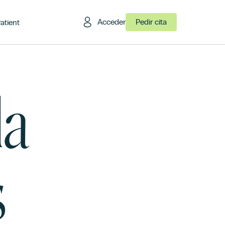
Acceder
Pedir cita
Patient
la
s