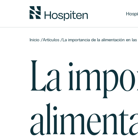
Hospi
Inicio
/
Artículos
/
La importancia de la alimentación en las p
La impor
alimenta