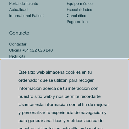
Portal de Talento
Equipo médico
Actualidad
Especialidades
International Patient
Canal ético
Pago online
Contacto
Contactar
Oficina +34 922 626 240
Pedir cita
hospiten@hospiten.com
Este sitio web almacena cookies en tu
ordenador que se utilizan para recoger
información acerca de tu interacción con
nuestro sitio web y nos permite recordarte.
Usamos esta información con el fin de mejorar
y personalizar tu experiencia de navegación y
para generar analíticas y métricas acerca de
Aviso legal
nuestros visitantes en este sitio web y otros
Política de privacidad y protección de datos