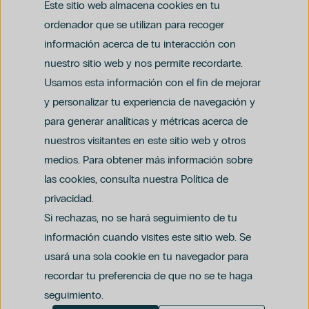
Este sitio web almacena cookies en tu
ordenador que se utilizan para recoger
información acerca de tu interacción con
nuestro sitio web y nos permite recordarte.
Usamos esta información con el fin de mejorar
y personalizar tu experiencia de navegación y
para generar analíticas y métricas acerca de
Aviso legal
nuestros visitantes en este sitio web y otros
Política de privacidad y protección de datos
Política del canal ético (PDF)
Uso de cookies
medios. Para obtener más información sobre
Política de compliance penal (PDF)
las cookies, consulta nuestra Política de
privacidad.
Si rechazas, no se hará seguimiento de tu
información cuando visites este sitio web. Se
usará una sola cookie en tu navegador para
recordar tu preferencia de que no se te haga
seguimiento.