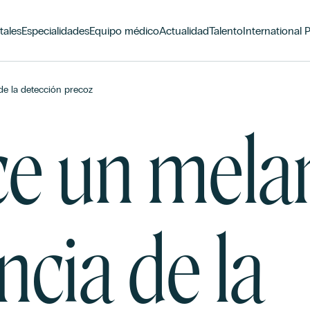
tales
Especialidades
Equipo médico
Actualidad
Talento
International 
e la detección precoz
e un mela
cia de la