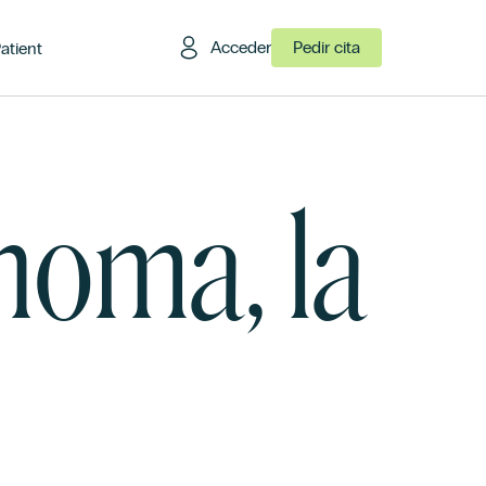
Acceder
Pedir cita
Patient
noma, la