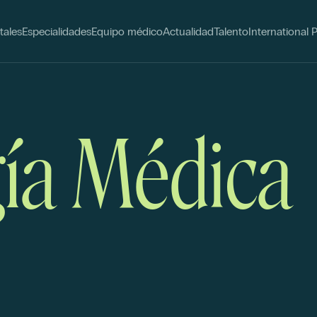
tales
Especialidades
Equipo médico
Actualidad
Talento
International 
ía Médica