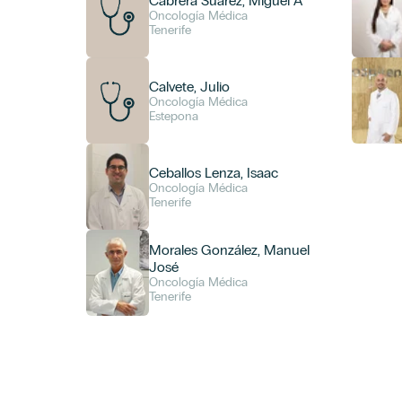
Cabrera Suárez, Miguel A
Oncología Médica
Tenerife
Calvete, Julio
Oncología Médica
Estepona
Ceballos Lenza, Isaac
Oncología Médica
Tenerife
Morales González, Manuel
José
Oncología Médica
Tenerife