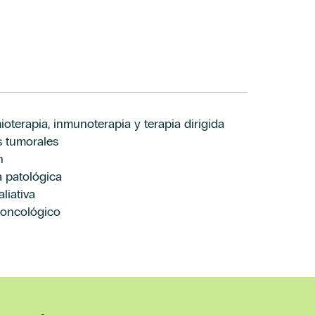
ioterapia, inmunoterapia y terapia dirigida
s tumorales
n
a patológica
liativa
 oncológico