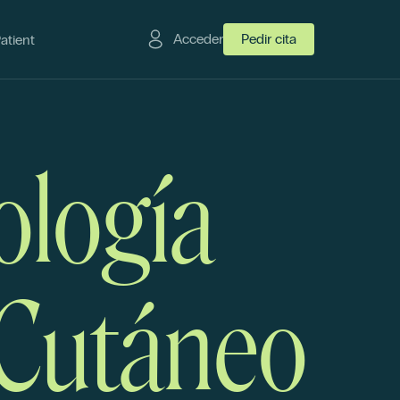
Acceder
Pedir cita
Patient
ología
 Cutáneo