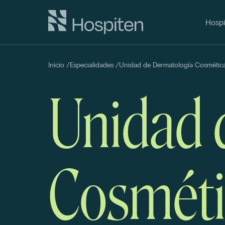
Hospi
Inicio
/
Especialidades
/
Unidad de Dermatología Cosmétic
Unidad 
Cosméti