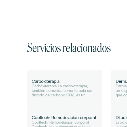
Servicios relacionados
Carboxiterapia
Derm
Carboxiterapia La carboxiterapia,
Derma
también conocida como terapia con
un dis
dióxido de carbono CO2, es un
que co
tratamiento estético que consiste en
estéri
aplicar bajo la piel, mediante
perfor
microagujas, dióxido de carbono...
una re
Cooltech: Remodelación corporal
Di ad
Cooltech: Remodelación corporal
Di adi
Cooltech es un dispositivo médico
invier