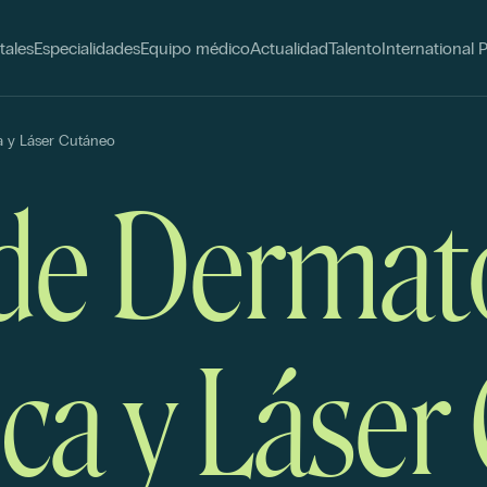
tales
Especialidades
Equipo médico
Actualidad
Talento
International 
a y Láser Cutáneo
de Dermat
ca y Láser