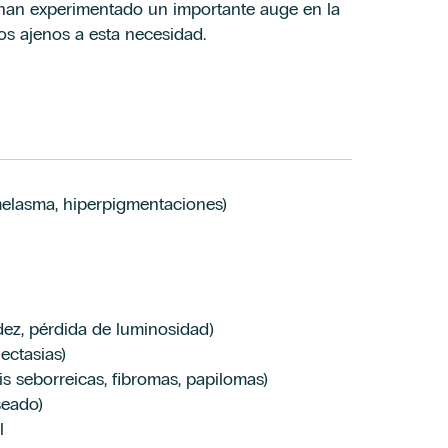
 han experimentado un importante auge en la
s ajenos a esta necesidad.
 melasma, hiperpigmentaciones)
dez, pérdida de luminosidad)
ectasias)
is seborreicas, fibromas, papilomas)
seado)
l