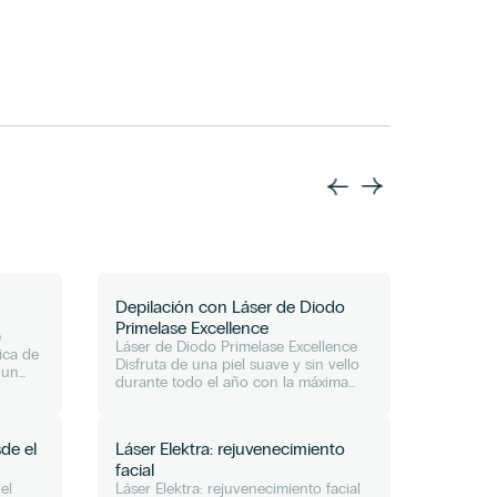
Depilación con Láser de Diodo
Láser 
Primelase Excellence
e
Láser V
Láser de Diodo Primelase Excellence
ica de
Dermato
Disfruta de una piel suave y sin vello
 un
dispone
durante todo el año con la máxima
el trata
eficacia y seguridad Todos queremos
una
Dependi
estar perfectos para ir a la playa, lucir
tamaño y
unas piernas...
de el
Láser Elektra: rejuvenecimiento
Lumixa:
facial
fluore
el
Láser Elektra: rejuvenecimiento facial
Lumixa: