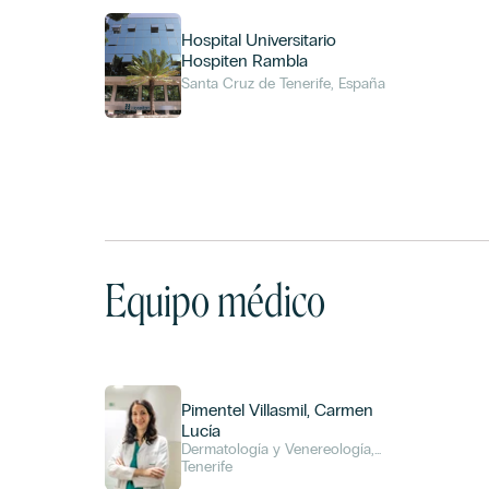
Hospital Universitario
Hospiten Rambla
Santa Cruz de Tenerife, España
Equipo médico
Pimentel Villasmil, Carmen
Lucía
Dermatología y Venereología,
Unidad de Dermatología
Tenerife
Cosmética y Láser Cutáneo