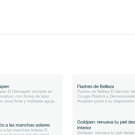
apen
Flashes de Belleza
pen El Dermapen consiste en
Flashes de Belleza El Servicio d
positivo, con forma de lápiz,
Cirugía Plástica y Dermocosmét
n unas finas y múltiples agujas
Hospiten pone a su disposición
les, hacen pequeñas
conjunto de tratamientos de
aciones en la piel que provocan
Rejuvenecimiento Facial desde 
generación celular a...
sola sesión. Con estos...
Goldpen: renueva tu piel des
iós a las manchas solares
interior
ós a las manchas solares El
Goldpen: renueva tu piel desde 
no es la época del año ideal