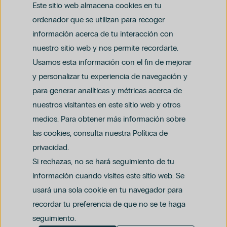
Este sitio web almacena cookies en tu
ordenador que se utilizan para recoger
información acerca de tu interacción con
nuestro sitio web y nos permite recordarte.
Usamos esta información con el fin de mejorar
y personalizar tu experiencia de navegación y
para generar analíticas y métricas acerca de
Aviso legal
nuestros visitantes en este sitio web y otros
Política de privacidad y protección de datos
Política del canal ético (PDF)
Uso de cookies
medios. Para obtener más información sobre
Política de compliance penal (PDF)
las cookies, consulta nuestra Política de
privacidad.
Si rechazas, no se hará seguimiento de tu
información cuando visites este sitio web. Se
usará una sola cookie en tu navegador para
recordar tu preferencia de que no se te haga
seguimiento.