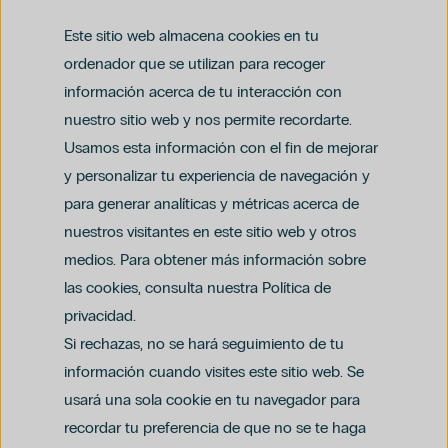
hospiten@hospiten.com
Este sitio web almacena cookies en tu
ordenador que se utilizan para recoger
información acerca de tu interacción con
nuestro sitio web y nos permite recordarte.
Usamos esta información con el fin de mejorar
y personalizar tu experiencia de navegación y
para generar analíticas y métricas acerca de
Aviso legal
nuestros visitantes en este sitio web y otros
Política de privacidad y protección de datos
Política del canal ético (PDF)
Uso de cookies
medios. Para obtener más información sobre
Política de compliance penal (PDF)
las cookies, consulta nuestra Política de
privacidad.
Si rechazas, no se hará seguimiento de tu
información cuando visites este sitio web. Se
usará una sola cookie en tu navegador para
recordar tu preferencia de que no se te haga