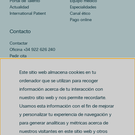
Portal de Talento
Equipo médico
Actualidad
Especialidades
International Patient
Canal ético
Pago online
Contacto
Contactar
Oficina +34 922 626 240
Pedir cita
hospiten@hospiten.com
Este sitio web almacena cookies en tu
ordenador que se utilizan para recoger
información acerca de tu interacción con
nuestro sitio web y nos permite recordarte.
Usamos esta información con el fin de mejorar
y personalizar tu experiencia de navegación y
para generar analíticas y métricas acerca de
Aviso legal
nuestros visitantes en este sitio web y otros
Política de privacidad y protección de datos
Política del canal ético (PDF)