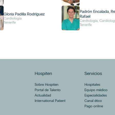
Padrón Encalada, R
Gloria Padilla Rodríguez
Rafael
Cardiología
Cardiología, Cardiolog
Tenerife
Tenerife
Hospiten
Servicios
Sobre Hospiten
Hospitales
Portal de Talento
Equipo médico
Actualidad
Especialidades
International Patient
Canal ético
Pago online