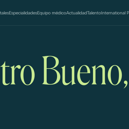
tales
Especialidades
Equipo médico
Actualidad
Talento
International 
stro Bueno,