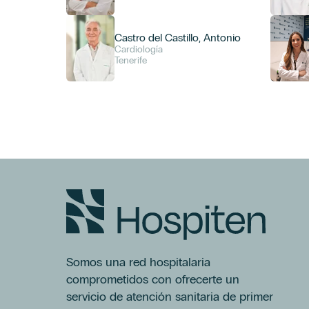
Castro del Castillo, Antonio
Cardiología
Tenerife
Somos una red hospitalaria
comprometidos con ofrecerte un
servicio de atención sanitaria de primer