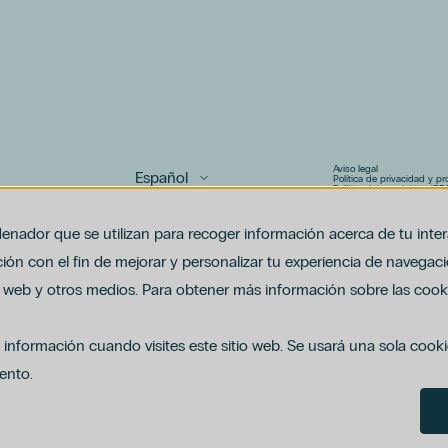
Aviso legal
Política de privacidad y p
Política del canal ético (PD
Uso de cookies
Política de compliance pen
enador que se utilizan para recoger información acerca de tu inte
ón con el fin de mejorar y personalizar tu experiencia de navegaci
io web y otros medios. Para obtener más información sobre las cooki
 información cuando visites este sitio web. Se usará una sola cook
ento.