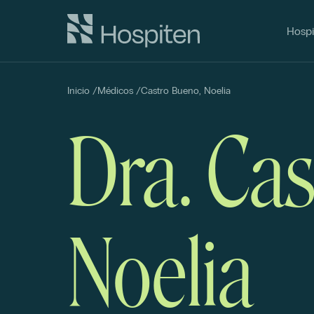
Hospi
Inicio
/
Médicos
/
Castro Bueno, Noelia
Dra. Ca
Noelia