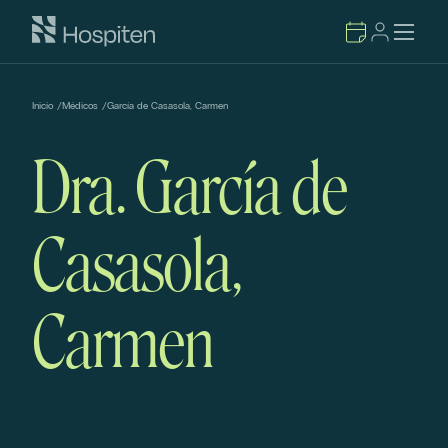
Inicio
/
Médicos
/
García de Casasola, Carmen
Dra. García de
Casasola,
Carmen