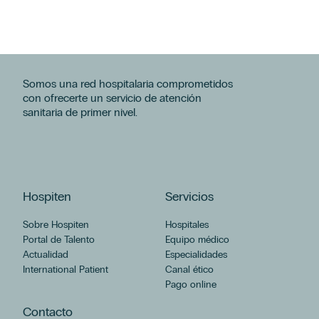
Somos una red hospitalaria comprometidos
con ofrecerte un servicio de atención
sanitaria de primer nivel.
Hospiten
Servicios
Sobre Hospiten
Hospitales
Portal de Talento
Equipo médico
Actualidad
Especialidades
International Patient
Canal ético
Pago online
Contacto