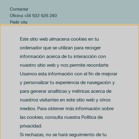
Contactar
Oficina +34 922 626 240
Pedir cita
hospiten@hospiten.com
Este sitio web almacena cookies en tu
ordenador que se utilizan para recoger
información acerca de tu interacción con
nuestro sitio web y nos permite recordarte.
Usamos esta información con el fin de mejorar
y personalizar tu experiencia de navegación y
para generar analíticas y métricas acerca de
Aviso legal
nuestros visitantes en este sitio web y otros
Política de privacidad y protección de datos
Política del canal ético (PDF)
Uso de cookies
medios. Para obtener más información sobre
Política de compliance penal (PDF)
las cookies, consulta nuestra Política de
privacidad.
Si rechazas, no se hará seguimiento de tu