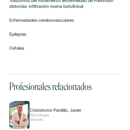
Trastornos del movimiento (enfermedad de Parkinson
distonías. infiltración toxina botulínica)
Enfermedades cerebrovasculares
Epilepsia
Cefalea
Profesionales relacionados
Crisóstomo Pardillo, Javier
Neurología
Tenerife