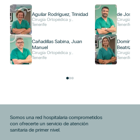
Aguilar Rodríguez, Trinidad
de José Re
Cirugía Ortopédica y
Cirugía Ort
Traumatología
Tenerife
Traumatolog
Tenerife
Cañadillas Sabina, Juan
Domíngue
Manuel
Beatriz
Cirugía Ortopédica y
Cirugía Ort
Traumatología
Tenerife
Traumatolog
Tenerife
Somos una red hospitalaria comprometidos
con ofrecerte un servicio de atención
sanitaria de primer nivel.