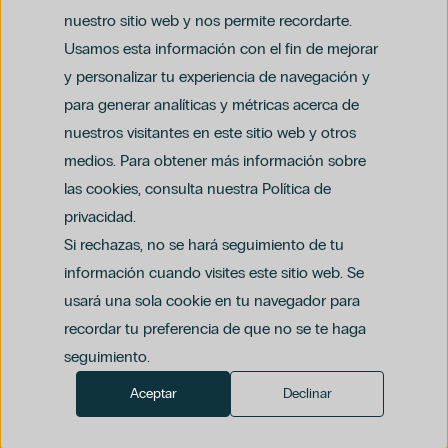
nuestro sitio web y nos permite recordarte.
Usamos esta información con el fin de mejorar
y personalizar tu experiencia de navegación y
para generar analíticas y métricas acerca de
Aviso legal
nuestros visitantes en este sitio web y otros
Política de privacidad y protección de datos
Política del canal ético (PDF)
Uso de cookies
medios. Para obtener más información sobre
Política de compliance penal (PDF)
las cookies, consulta nuestra Política de
privacidad.
Si rechazas, no se hará seguimiento de tu
información cuando visites este sitio web. Se
usará una sola cookie en tu navegador para
recordar tu preferencia de que no se te haga
seguimiento.
Aceptar
Declinar