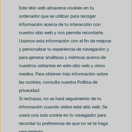
Este sitio web almacena cookies en tu
ordenador que se utilizan para recoger
información acerca de tu interacción con
nuestro sitio web y nos permite recordarte.
Usamos esta información con el fin de mejorar
y personalizar tu experiencia de navegación y
para generar analíticas y métricas acerca de
Aviso legal
nuestros visitantes en este sitio web y otros
Política de privacidad y protección de datos
Política del canal ético (PDF)
Uso de cookies
medios. Para obtener más información sobre
Política de compliance penal (PDF)
las cookies, consulta nuestra Política de
privacidad.
Si rechazas, no se hará seguimiento de tu
información cuando visites este sitio web. Se
usará una sola cookie en tu navegador para
recordar tu preferencia de que no se te haga
seguimiento.