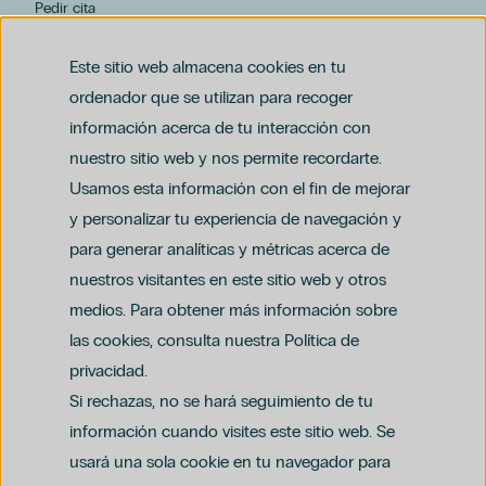
Pedir cita
hospiten@hospiten.com
Este sitio web almacena cookies en tu
ordenador que se utilizan para recoger
información acerca de tu interacción con
nuestro sitio web y nos permite recordarte.
Usamos esta información con el fin de mejorar
y personalizar tu experiencia de navegación y
para generar analíticas y métricas acerca de
Aviso legal
nuestros visitantes en este sitio web y otros
Política de privacidad y protección de datos
Política del canal ético (PDF)
Uso de cookies
medios. Para obtener más información sobre
Política de compliance penal (PDF)
las cookies, consulta nuestra Política de
privacidad.
Si rechazas, no se hará seguimiento de tu
información cuando visites este sitio web. Se
usará una sola cookie en tu navegador para