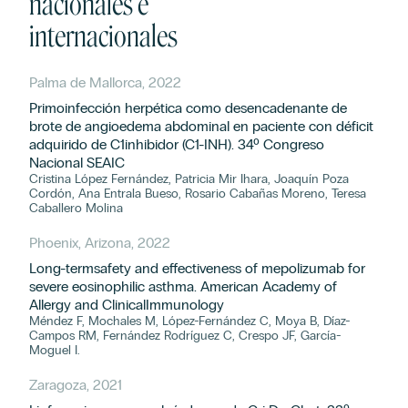
nacionales e
internacionales
Palma de Mallorca, 2022
Primoinfección herpética como desencadenante de
brote de angioedema abdominal en paciente con déficit
adquirido de C1inhibidor (C1-INH). 34º Congreso
Nacional SEAIC
Cristina López Fernández, Patricia Mir Ihara, Joaquín Poza
Cordón, Ana Entrala Bueso, Rosario Cabañas Moreno, Teresa
Caballero Molina
Phoenix, Arizona, 2022
Long-termsafety and effectiveness of mepolizumab for
severe eosinophilic asthma. American Academy of
Allergy and ClinicalImmunology
Méndez F, Mochales M, López-Fernández C, Moya B, Díaz-
Campos RM, Fernández Rodríguez C, Crespo JF, García-
Moguel I.
Zaragoza, 2021