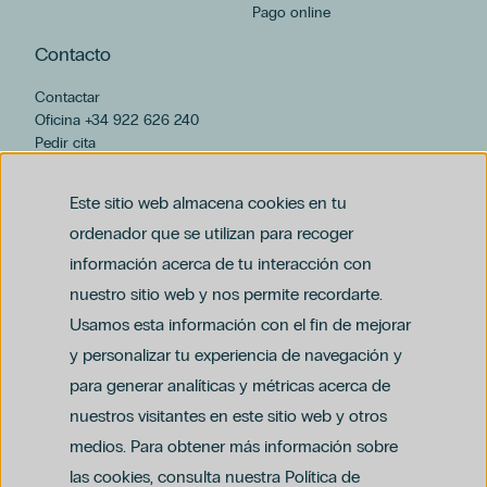
Pago online
Contacto
Contactar
Oficina +34 922 626 240
Pedir cita
hospiten@hospiten.com
Este sitio web almacena cookies en tu
ordenador que se utilizan para recoger
información acerca de tu interacción con
nuestro sitio web y nos permite recordarte.
Usamos esta información con el fin de mejorar
y personalizar tu experiencia de navegación y
para generar analíticas y métricas acerca de
Aviso legal
nuestros visitantes en este sitio web y otros
Política de privacidad y protección de datos
Política del canal ético (PDF)
Uso de cookies
medios. Para obtener más información sobre
Política de compliance penal (PDF)
las cookies, consulta nuestra Política de