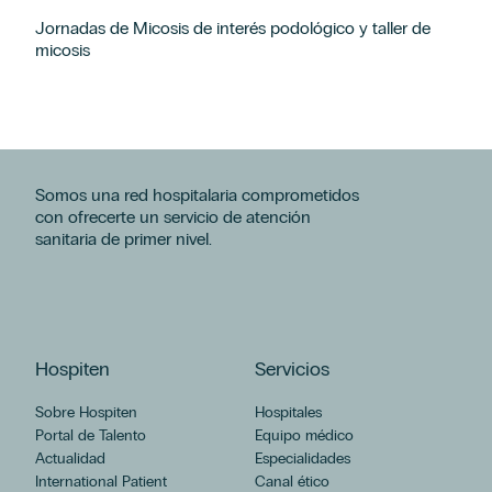
Jornadas de Micosis de interés podológico y taller de
micosis
Somos una red hospitalaria comprometidos
con ofrecerte un servicio de atención
sanitaria de primer nivel.
Hospiten
Servicios
Sobre Hospiten
Hospitales
Portal de Talento
Equipo médico
Actualidad
Especialidades
International Patient
Canal ético