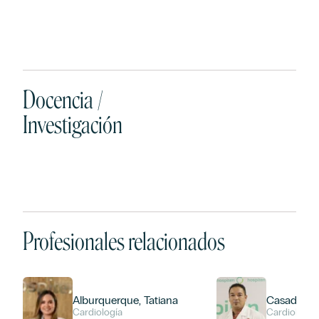
Docencia /
Investigación
Profesionales relacionados
Alburquerque, Tatiana
Casado, S
Cardiología
Cardiología