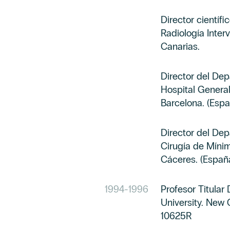
Director científi
Radiología Inter
Canarias.
Director del De
Hospital General
Barcelona. (Espa
Director del De
Cirugía de Mínim
Cáceres. (Españ
1994
-
1996
Profesor Titular
University. New 
10625R