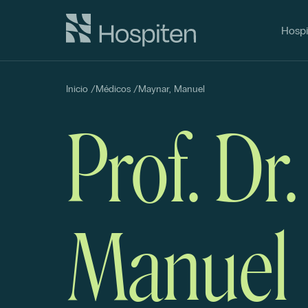
Hospi
Inicio
/
Médicos
/
Maynar, Manuel
Prof. Dr
Manuel