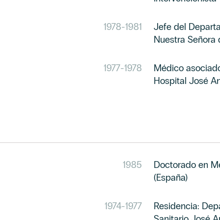
1978
-
1981
Jefe del Departa
Nuestra Señora 
1977
-
1978
Médico asociado
Hospital José An
1985
Doctorado en Me
(España)
1974
-
1977
Residencia: Dep
Sanitario José A