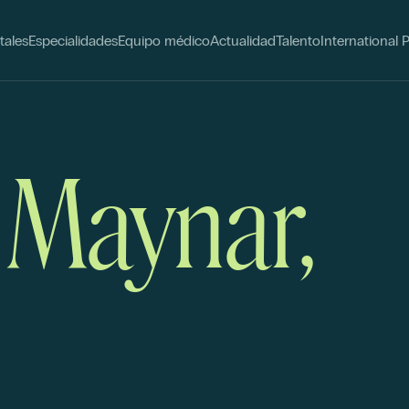
tales
Especialidades
Equipo médico
Actualidad
Talento
International 
. Maynar,