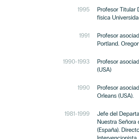
1995
Profesor Titula
física Universi
1991
Profesor asociad
Portland. Orego
1990
-
1993
Profesor asociad
(USA)
1990
Profesor asociad
Orleans (USA).
1981
-
1999
Jefe del Departa
Nuestra Señora 
(España). Direct
Intervencionista