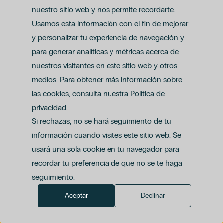
actuales jefes en el mercado laboral”
nuestro sitio web y nos permite recordarte.
2004
Usamos esta información con el fin de mejorar
Presentación poster en el 11° International Ottawa
y personalizar tu experiencia de navegación y
Conference on medical education
para generar analíticas y métricas acerca de
Barcelona
nuestros visitantes en este sitio web y otros
Autores: Alves
medios. Para obtener más información sobre
Lima Alberto, Nau Gerardo, Tercelan Ariel
las cookies, consulta nuestra Política de
privacidad.
“La glucemia como predictor de mortalidad intra-
hospitalaria en
Si rechazas, no se hará seguimiento de tu
información cuando visites este sitio web. Se
pacientes cursando un infarto agudo de miocardio”
usará una sola cookie en tu navegador para
recordar tu preferencia de que no se te haga
Presentación personal oral
seguimiento.
el XXXIII Congreso Argentino de
Aceptar
Declinar
2006
cardiología