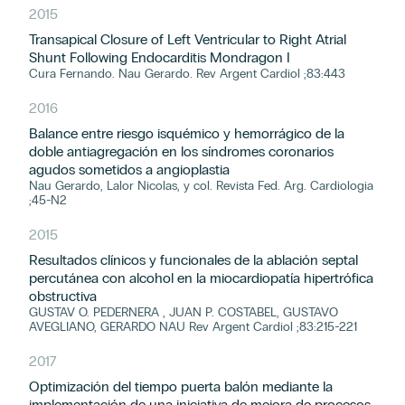
2015
Transapical Closure of Left Ventricular to Right Atrial
Shunt Following Endocarditis Mondragon I
Cura Fernando. Nau Gerardo. Rev Argent Cardiol ;83:443
2016
Balance entre riesgo isquémico y hemorrágico de la
doble antiagregación en los síndromes coronarios
agudos sometidos a angioplastia
Nau Gerardo, Lalor Nicolas, y col. Revista Fed. Arg. Cardiologia
;45-N2
2015
Resultados clínicos y funcionales de la ablación septal
percutánea con alcohol en la miocardiopatía hipertrófica
obstructiva
GUSTAV O. PEDERNERA , JUAN P. COSTABEL, GUSTAVO
AVEGLIANO, GERARDO NAU Rev Argent Cardiol ;83:215-221
2017
Optimización del tiempo puerta balón mediante la
implementación de una iniciativa de mejora de procesos