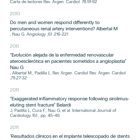
Carta de lectores Rev. Argen. Cardiol. 78:91-92
2010
Do men and women respond differently to
percutaneous renal artery interventions? Albertal M
, Nau G. Angiology ;61 :216-221
2011
“Evolución alejada de la enfermedad renovascular
ateroesclerótica en pacientes sometidos a angioplastia”
Nau G
, Albertal M., Padilla L. Rev Argen. Cardiol Rev. Argen. Cardiol
;79:27-32
2011
“Exaggerated inflammatory response following sirolimus-
eluting stent fracture” Belardi
J, Padilla L, Cura F., Nau G, et al. International Journal of
Cardiology 151 , pp. 45-46
2011
‘Resultados clínicos en el implante telescopado de stents