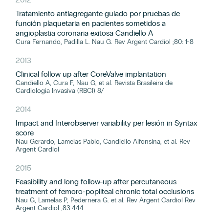
Tratamiento antiagregante guiado por pruebas de
función plaquetaria en pacientes sometidos a
angioplastia coronaria exitosa Candiello A
Cura Fernando, Padilla L. Nau G. Rev Argent Cardiol ;80: 1-8
2013
Clinical follow up after CoreValve implantation
Candiello A, Cura F, Nau G, et al. Revista Brasileira de
Cardiologia Invasiva (RBCI) 8/
2014
Impact and Interobserver variability per lesión in Syntax
score
Nau Gerardo, Lamelas Pablo, Candiello Alfonsina, et al. Rev
Argent Cardiol
2015
Feasibility and long follow-up after percutaneous
treatment of femoro-popliteal chronic total occlusions
Nau G, Lamelas P, Pedernera G. et al. Rev Argent Cardiol Rev
Argent Cardiol ;83:444