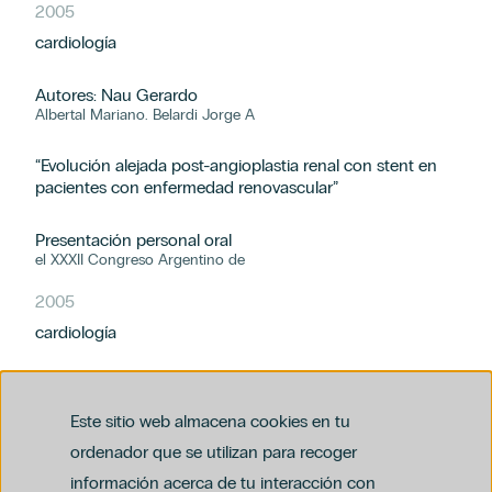
2005
cardiología
Autores: Nau Gerardo
Albertal Mariano. Belardi Jorge A
“Evolución alejada post-angioplastia renal con stent en
pacientes con enfermedad renovascular”
Presentación personal oral
el XXXII Congreso Argentino de
2005
cardiología
Autores: Padilla Lucio
Nau Gerardo. Thierer Jorge
Este sitio web almacena cookies en tu
ordenador que se utilizan para recoger
“Evaluación de calidad de una residencia en cardiología:
comparación de las opiniones de los egresados y sus
información acerca de tu interacción con