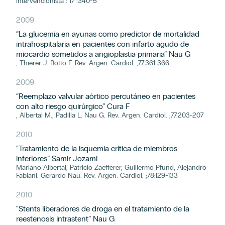
intervencionista : 17 :340-5
2009
“La glucemia en ayunas como predictor de mortalidad
intrahospitalaria en pacientes con infarto agudo de
miocardio sometidos a angioplastia primaria” Nau G
, Thierer J. Botto F. Rev. Argen. Cardiol. ;77:361-366
2009
“Reemplazo valvular aórtico percutáneo en pacientes
con alto riesgo quirúrgico” Cura F
, Albertal M., Padilla L. Nau G. Rev. Argen. Cardiol. ;77:203-207
2010
“Tratamiento de la isquemia crítica de miembros
inferiores” Samir Jozami
Mariano Albertal, Patricio Zaefferer, Guillermo Pfund, Alejandro
Fabiani. Gerardo Nau. Rev. Argen. Cardiol. ;78:129-133
2010
"Stents liberadores de droga en el tratamiento de la
reestenosis intrastent” Nau G