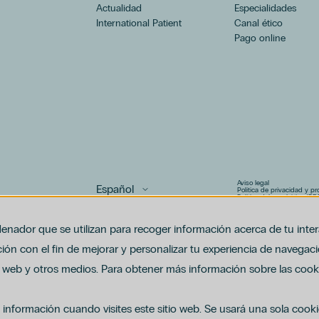
Actualidad
Especialidades
International Patient
Canal ético
Pago online
Aviso legal
Política de privacidad y p
Política del canal ético (PD
Uso de cookies
Política de compliance pen
enador que se utilizan para recoger información acerca de tu inte
ón con el fin de mejorar y personalizar tu experiencia de navegaci
io web y otros medios. Para obtener más información sobre las cooki
 información cuando visites este sitio web. Se usará una sola cook