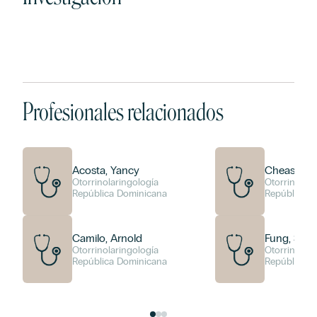
Profesionales relacionados
Acosta, Yancy
Cheas, Liss
Otorrinolaringología
Otorrinolari
República Dominicana
República D
Camilo, Arnold
Fung, Shar
Otorrinolaringología
Otorrinolari
República Dominicana
República D