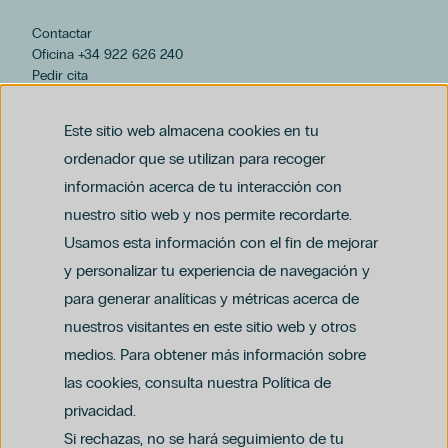
Contactar
Oficina +34 922 626 240
Pedir cita
hospiten@hospiten.com
Este sitio web almacena cookies en tu
ordenador que se utilizan para recoger
información acerca de tu interacción con
nuestro sitio web y nos permite recordarte.
Usamos esta información con el fin de mejorar
y personalizar tu experiencia de navegación y
para generar analíticas y métricas acerca de
Aviso legal
nuestros visitantes en este sitio web y otros
Política de privacidad y protección de datos
Política del canal ético (PDF)
Uso de cookies
medios. Para obtener más información sobre
Política de compliance penal (PDF)
las cookies, consulta nuestra Política de
privacidad.
Si rechazas, no se hará seguimiento de tu