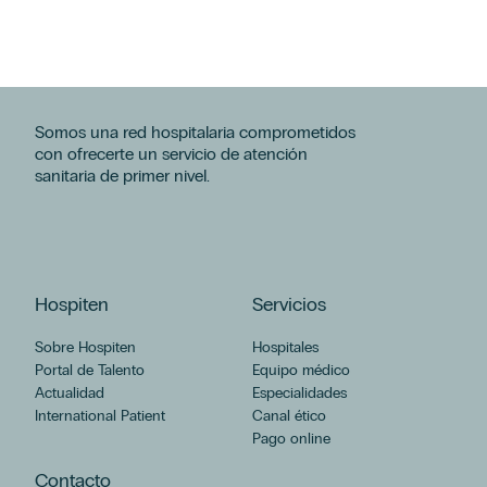
Somos una red hospitalaria comprometidos
con ofrecerte un servicio de atención
sanitaria de primer nivel.
Hospiten
Servicios
Sobre Hospiten
Hospitales
Portal de Talento
Equipo médico
Actualidad
Especialidades
International Patient
Canal ético
Pago online
Contacto