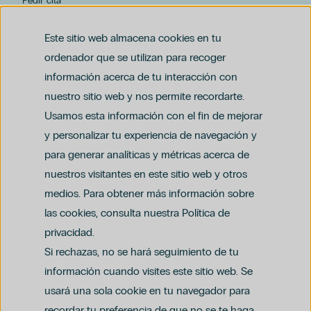
Pedir cita
hospiten@hospiten.com
Este sitio web almacena cookies en tu
ordenador que se utilizan para recoger
información acerca de tu interacción con
nuestro sitio web y nos permite recordarte.
Usamos esta información con el fin de mejorar
y personalizar tu experiencia de navegación y
para generar analíticas y métricas acerca de
Aviso legal
nuestros visitantes en este sitio web y otros
Política de privacidad y protección de datos
Política del canal ético (PDF)
Uso de cookies
medios. Para obtener más información sobre
Política de compliance penal (PDF)
las cookies, consulta nuestra Política de
privacidad.
Si rechazas, no se hará seguimiento de tu
información cuando visites este sitio web. Se
usará una sola cookie en tu navegador para
recordar tu preferencia de que no se te haga