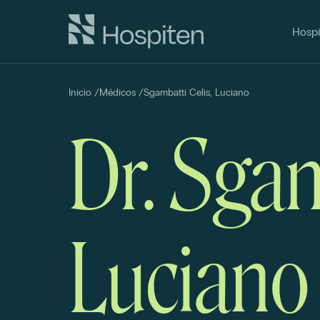
Hospi
Inicio
/
Médicos
/
Sgambatti Celis, Luciano
Dr. Sgam
Luciano