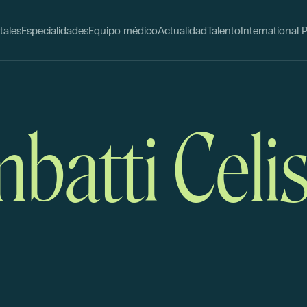
tales
Especialidades
Equipo médico
Actualidad
Talento
International 
batti Celis