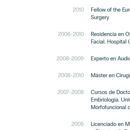
2010
Fellow of the E
Surgery
2006
-
2010
Residencia en Ot
Facial. Hospital
2008
-
2009
Experto en Audi
2008
-
2010
Máster en Cirugí
2007
-
2008
Cursos de Docto
Embriología. Un
Morfofuncional d
2005
Licenciado en Me