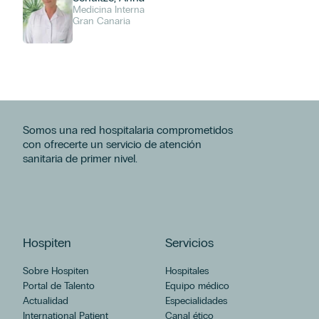
Medicina Interna
Gran Canaria
Somos una red hospitalaria comprometidos
con ofrecerte un servicio de atención
sanitaria de primer nivel.
Hospiten
Servicios
Sobre Hospiten
Hospitales
Portal de Talento
Equipo médico
Actualidad
Especialidades
International Patient
Canal ético