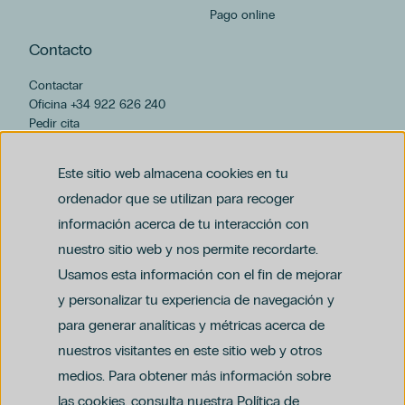
Pago online
Contacto
Contactar
Oficina +34 922 626 240
Pedir cita
hospiten@hospiten.com
Este sitio web almacena cookies en tu
ordenador que se utilizan para recoger
información acerca de tu interacción con
nuestro sitio web y nos permite recordarte.
Usamos esta información con el fin de mejorar
y personalizar tu experiencia de navegación y
para generar analíticas y métricas acerca de
Aviso legal
nuestros visitantes en este sitio web y otros
Política de privacidad y protección de datos
Política del canal ético (PDF)
Uso de cookies
medios. Para obtener más información sobre
Política de compliance penal (PDF)
las cookies, consulta nuestra Política de