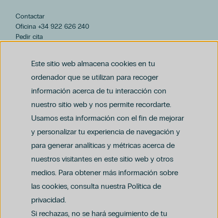
Contactar
Oficina +34 922 626 240
Pedir cita
hospiten@hospiten.com
Este sitio web almacena cookies en tu
ordenador que se utilizan para recoger
información acerca de tu interacción con
nuestro sitio web y nos permite recordarte.
Usamos esta información con el fin de mejorar
y personalizar tu experiencia de navegación y
para generar analíticas y métricas acerca de
Aviso legal
nuestros visitantes en este sitio web y otros
Política de privacidad y protección de datos
Política del canal ético (PDF)
Uso de cookies
medios. Para obtener más información sobre
Política de compliance penal (PDF)
las cookies, consulta nuestra Política de
privacidad.
Si rechazas, no se hará seguimiento de tu