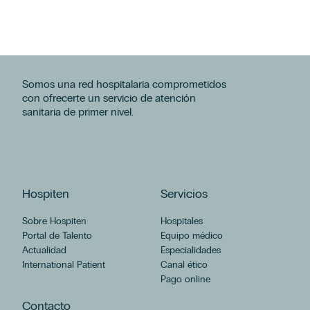
Somos una red hospitalaria comprometidos
con ofrecerte un servicio de atención
sanitaria de primer nivel.
Hospiten
Servicios
Sobre Hospiten
Hospitales
Portal de Talento
Equipo médico
Actualidad
Especialidades
International Patient
Canal ético
Pago online
Contacto