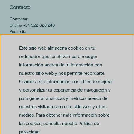
Contacto
Contactar
Oficina +34 922 626 240
Pedir cita
hospiten@hospiten.com
Este sitio web almacena cookies en tu
ordenador que se utilizan para recoger
información acerca de tu interacción con
nuestro sitio web y nos permite recordarte.
Usamos esta información con el fin de mejorar
y personalizar tu experiencia de navegación y
para generar analíticas y métricas acerca de
Aviso legal
nuestros visitantes en este sitio web y otros
Política de privacidad y protección de datos
Política del canal ético (PDF)
Uso de cookies
medios. Para obtener más información sobre
Política de compliance penal (PDF)
las cookies, consulta nuestra Política de
privacidad.