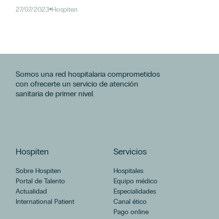
27/07/2023
Hospiten
Somos una red hospitalaria comprometidos
con ofrecerte un servicio de atención
sanitaria de primer nivel.
Hospiten
Servicios
Sobre Hospiten
Hospitales
Portal de Talento
Equipo médico
Actualidad
Especialidades
International Patient
Canal ético
Pago online