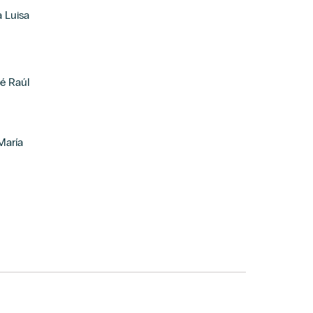
 Luisa
é Raúl
María