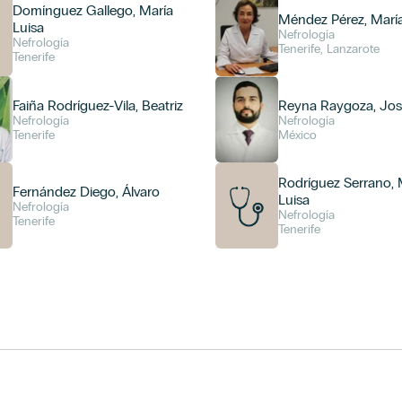
Domínguez Gallego, María
Méndez Pérez, María
Luisa
Nefrología
Nefrología
Tenerife, Lanzarote
Tenerife
Faiña Rodríguez-Vila, Beatriz
Reyna Raygoza, Jos
Nefrología
Nefrología
Tenerife
México
Rodríguez Serrano, 
Fernández Diego, Álvaro
Luisa
Nefrología
Nefrología
Tenerife
Tenerife