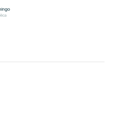
mingo
lica