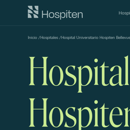
Hospi
Inicio
/
Hospitales
/
Hospital Universitario Hospiten Bellevu
Hospital
Hospite