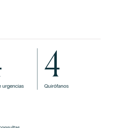
4
4
e urgencias
Quirófanos
consultas