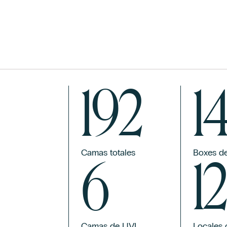
emos ayudarte?
192
1
Camas totales
Boxes d
6
12
Camas de UVI
Locales 