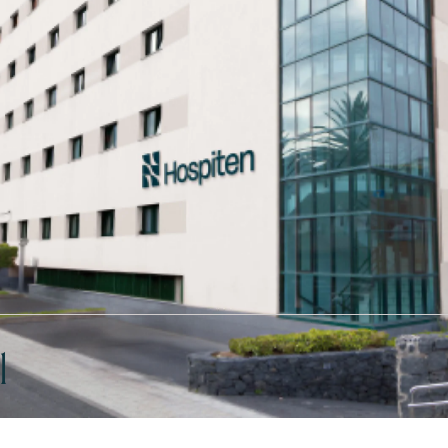
l
stesiología, Reanimación
Angiología, Cirugía Va
ratamiento del Dolor
Endovascular