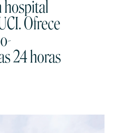
n hospital
 UCI. Ofrece
o-
ias 24 horas