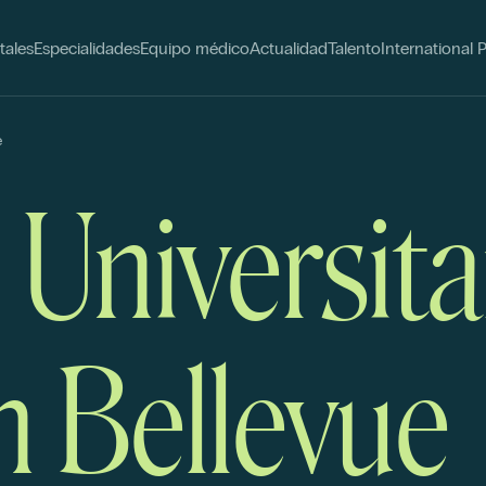
tales
Especialidades
Equipo médico
Actualidad
Talento
International 
e
 Universita
n Bellevue