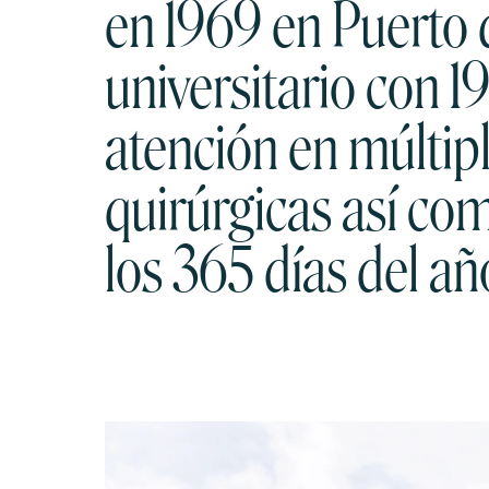
en 1969 en Puerto d
universitario con 1
atención en múltip
quirúrgicas así co
los 365 días del añ