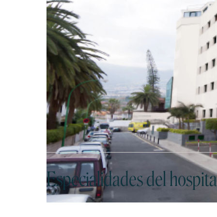
Especialidades del hospita
Ane
Alergología
y T