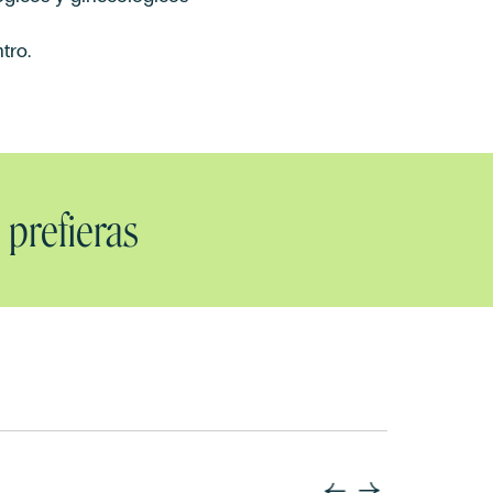
tro.
 prefieras