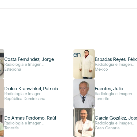
Costa Fernández, Jorge
Espadas Reyes, Félix
Radiología e Imagen
Radiología e Imagen
Diagnóstica
Estepona
Diagnóstica
México
D'oleo Kranwinkel, Patricia
Fuentes, Julio
Radiología e Imagen
Radiología e Imagen
Diagnóstica
República Dominicana
Diagnóstica
Tenerife
De Armas Perdomo, Raúl
García Gozález, José
Radiología e Imagen
Radiología e Imagen
Diagnóstica
Tenerife
Diagnóstica
Gran Canaria