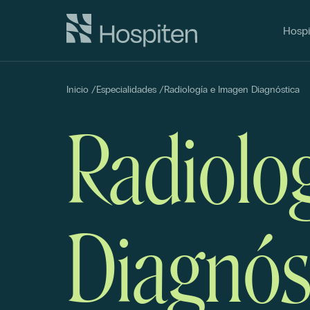
Hospi
Inicio
/
Especialidades
/
Radiología e Imagen Diagnóstica
Radiolo
Diagnós