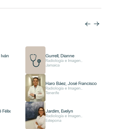
 Iván
Gurrell, Dianne
Radiología e Imagen
Diagnóstica
Jamaica
Haro Báez, José Francisco
Radiología e Imagen
Diagnóstica
Tenerife
 Félix
Jardim, Evelyn
Radiología e Imagen
Diagnóstica
Estepona