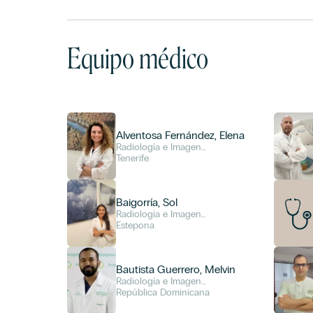
Equipo médico
Alventosa Fernández, Elena
Radiología e Imagen
Diagnóstica
Tenerife
Baigorría, Sol
Radiología e Imagen
Diagnóstica
Estepona
Bautista Guerrero, Melvin
Radiología e Imagen
Diagnóstica
República Dominicana