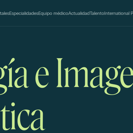
tales
Especialidades
Equipo médico
Actualidad
Talento
International 
gía e Imag
tica