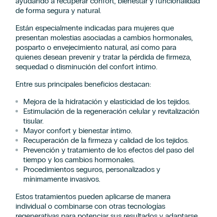
ayudando a recuperar confort, bienestar y funcionalidad
de forma segura y natural.
Están especialmente indicadas para mujeres que
presentan molestias asociadas a cambios hormonales,
posparto o envejecimiento natural, así como para
quienes desean prevenir y tratar la pérdida de firmeza,
sequedad o disminución del confort íntimo.
Solicitud de información
Entre sus principales beneficios destacan:
Mejora de la hidratación y elasticidad de los tejidos.
Estimulación de la regeneración celular y revitalización
tisular.
Mayor confort y bienestar íntimo.
Recuperación de la firmeza y calidad de los tejidos.
Prevención y tratamiento de los efectos del paso del
tiempo y los cambios hormonales.
Procedimientos seguros, personalizados y
mínimamente invasivos.
Estos tratamientos pueden aplicarse de manera
individual o combinarse con otras tecnologías
regenerativas para potenciar sus resultados y adaptarse