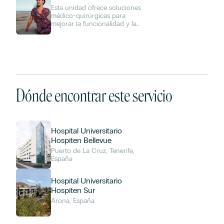
y Cirugía Íntima
Esta unidad ofrece soluciones
médico-quirúrgicas para
mejorar la funcionalidad y la
estética de la zona íntima
femenina, contribuyendo al
bienestar físico, emocional y
sexual de la paciente.
Dónde encontrar este servicio
Hospital Universitario
Hospiten Bellevue
Puerto de La Cruz, Tenerife,
España
Hospital Universitario
Hospiten Sur
Arona, España