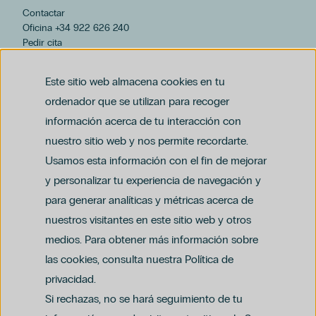
Contactar
Oficina +34 922 626 240
Pedir cita
hospiten@hospiten.com
Este sitio web almacena cookies en tu
ordenador que se utilizan para recoger
información acerca de tu interacción con
nuestro sitio web y nos permite recordarte.
Usamos esta información con el fin de mejorar
y personalizar tu experiencia de navegación y
para generar analíticas y métricas acerca de
Aviso legal
nuestros visitantes en este sitio web y otros
Política de privacidad y protección de datos
Política del canal ético (PDF)
Uso de cookies
medios. Para obtener más información sobre
Política de compliance penal (PDF)
las cookies, consulta nuestra Política de
privacidad.
Si rechazas, no se hará seguimiento de tu