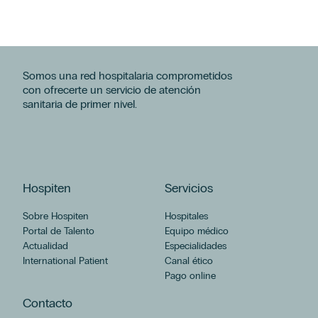
Somos una red hospitalaria comprometidos
con ofrecerte un servicio de atención
sanitaria de primer nivel.
Hospiten
Servicios
Sobre Hospiten
Hospitales
Portal de Talento
Equipo médico
Actualidad
Especialidades
International Patient
Canal ético
Pago online
Contacto