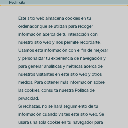
Pedir cita
hospiten@hospiten.com
Este sitio web almacena cookies en tu
ordenador que se utilizan para recoger
información acerca de tu interacción con
nuestro sitio web y nos permite recordarte.
Usamos esta información con el fin de mejorar
y personalizar tu experiencia de navegación y
para generar analíticas y métricas acerca de
Aviso legal
nuestros visitantes en este sitio web y otros
Política de privacidad y protección de datos
Política del canal ético (PDF)
Uso de cookies
medios. Para obtener más información sobre
Política de compliance penal (PDF)
las cookies, consulta nuestra Política de
privacidad.
Si rechazas, no se hará seguimiento de tu
información cuando visites este sitio web. Se
usará una sola cookie en tu navegador para