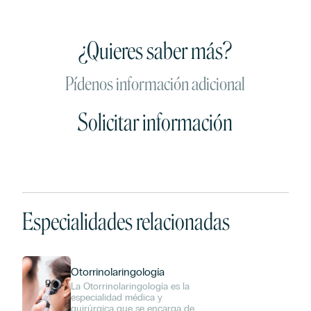
¿Quieres saber más?
Pídenos información adicional
Solicitar información
Especialidades relacionadas
Otorrinolaringología
La Otorrinolaringología es la
especialidad médica y
quirúrgica que se encarga del
Afirmo que he leído y acepto los términos en materia de protección de