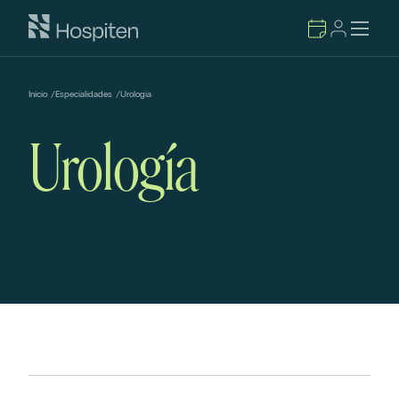
Inicio
/
Especialidades
/
Urología
Urología