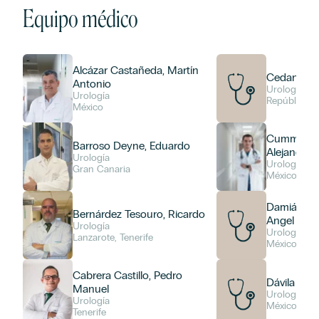
Equipo médico
Alcázar Castañeda, Martín
Cedano, Li
Antonio
Urología
Urología
República D
México
Cumming M
Barroso Deyne, Eduardo
Alejandro
Urología
Urología
Gran Canaria
México
Damián Pel
Bernárdez Tesouro, Ricardo
Angel
Urología
Urología
Lanzarote, Tenerife
México
Cabrera Castillo, Pedro
Dávila Rad
Manuel
Urología
Urología
México
Tenerife