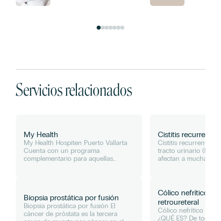
Servicios relacionados
My Health
Cistitis recurrente
My Health Hospiten Puerto Vallarta
Cistitis recurrente La
Cuenta con un programa
tracto urinario (ITU) 
complementario para aquellas
afectan a muchas mu
personas extranjeras que vienen al
ser tanto infeccione
destino a pasar una larga
más complejas. Se c
temporada, y perfilan en edad de 50
recurrentes cuando o
años a más....
Cólico nefrítico o c
Biopsia prostática por fusión
retroureteral
Biopsia prostática por fusión El
Cólico nefrítico o cól
cáncer de próstata es la tercera
¿QUÉ ES? De todos e