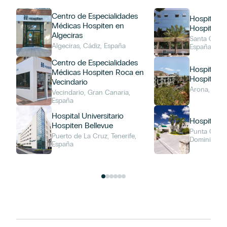
Centro de Especialidades
Hospital Un
Médicas Hospiten en
Hospiten 
Algeciras
Santa Cruz d
Algeciras, Cádiz, España
España
Centro de Especialidades
Hospital Un
Médicas Hospiten Roca en
Hospiten S
Vecindario
Arona, Espa
Vecindario, Gran Canaria,
España
Hospital Universitario
Hospiten 
Hospiten Bellevue
Punta Cana,
Puerto de La Cruz, Tenerife,
Dominicana
España