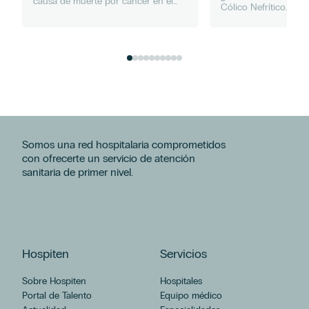
causa de muerte por cáncer en el
Cólico Nefrítico. Se 
hombre. Ante la sospecha de un
obstrucción de la vía 
tumor de próstata es clave el
(uréteres y riñones) 
diagnóstico certero y precoz. La...
estancamiento de un.
Somos una red hospitalaria comprometidos
con ofrecerte un servicio de atención
sanitaria de primer nivel.
Hospiten
Servicios
Sobre Hospiten
Hospitales
Portal de Talento
Equipo médico