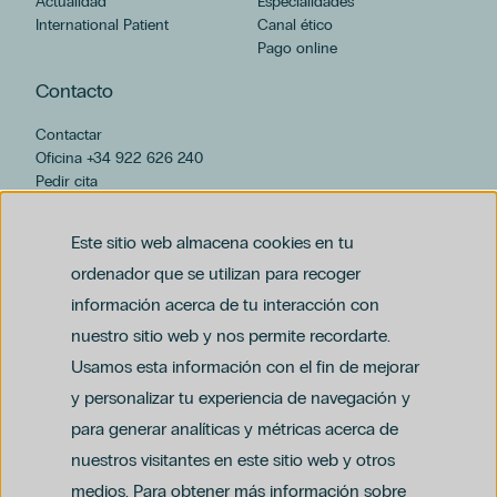
Actualidad
Especialidades
International Patient
Canal ético
Pago online
Contacto
Contactar
Oficina +34 922 626 240
Pedir cita
hospiten@hospiten.com
Este sitio web almacena cookies en tu
ordenador que se utilizan para recoger
información acerca de tu interacción con
nuestro sitio web y nos permite recordarte.
Usamos esta información con el fin de mejorar
y personalizar tu experiencia de navegación y
para generar analíticas y métricas acerca de
Aviso legal
nuestros visitantes en este sitio web y otros
Política de privacidad y protección de datos
Política del canal ético (PDF)
Uso de cookies
medios. Para obtener más información sobre
Política de compliance penal (PDF)