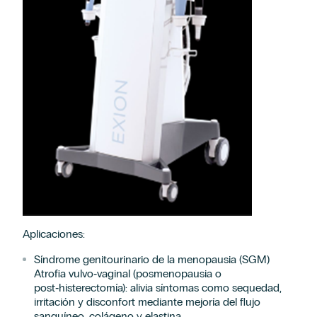
Aplicaciones:
Síndrome genitourinario de la menopausia (SGM)
Atrofia
vulvo
‑vaginal (posmenopausia o
post‑histerectomía
)
: alivia síntomas como sequedad,
irritación y
disconfort
mediante mejoría del flujo
sanguíneo, colágeno y elastina