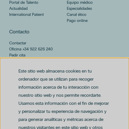
Portal de Talento
Equipo médico
Actualidad
Especialidades
International Patient
Canal ético
Pago online
Contacto
Contactar
Oficina +34 922 626 240
Pedir cita
hospiten@hospiten.com
Este sitio web almacena cookies en tu
ordenador que se utilizan para recoger
información acerca de tu interacción con
nuestro sitio web y nos permite recordarte.
Usamos esta información con el fin de mejorar
y personalizar tu experiencia de navegación y
para generar analíticas y métricas acerca de
Aviso legal
nuestros visitantes en este sitio web y otros
Política de privacidad y protección de datos