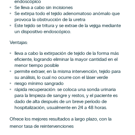
endoscópico
S
e lleva a cabo sin incisiones
Se extirpa todo el tejido adenomatoso anómalo que
provoca la obstrucción de la uretra
Este tejido se tritura y se extrae de la vejiga mediante
Afirmo que he leído y acepto los términos en materia de protección de
un dispositivo endoscópico.
datos de la Cláusula informativa de contacto.
*
Acepto el envío de acciones y comunicaciones comerciales, incluido por
Ventajas:
medios electrónicos, y la elaboración de perfiles con las finalidades
expresadas de Hospiten cuya composición puedes ser consultada en el
Aviso Legal.
lleva a cabo la extirpación de tejido de la forma más
eficiente, logrando eliminar la mayor cantidad en el
menor tiempo posible
permite extraer, en la misma intervención, tejido para
su análisis, lo cual no ocurre con el láser verde
riesgo mínimo sangrado
rápida recuperación: se coloca una sonda urinaria
para la limpieza de sangre y restos, y el paciente es
dado de alta después de un breve período de
hospitalización, usualmente en 24 a 48 horas.
Ofrece los mejores resultados a largo plazo, con la
menor tasa de reintervenciones