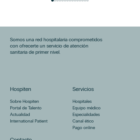
Somos una red hospitalaria comprometidos
con ofrecerte un servicio de atención
sanitaria de primer nivel.
Hospiten
Servicios
Sobre Hospiten
Hospitales
Portal de Talento
Equipo médico
Actualidad
Especialidades
International Patient
Canal ético
Pago online
Contacto