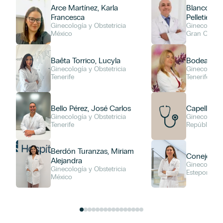
Arce Martínez, Karla
Blanco-Sol
Francesca
Pelletier, C
Ginecología y Obstetricia
Ginecología 
México
Gran Canar
Baêta Torrico, Lucyla
Bodea, Ioan
Ginecología y Obstetricia
Ginecología 
Tenerife
Unidad de G
Tenerife
Cirugía Ínti
Bello Pérez, José Carlos
Capellán, 
Ginecología y Obstetricia
Ginecología 
Tenerife
República D
Berdón Turanzas, Miriam
Conejero,
Alejandra
Ginecología 
Ginecología y Obstetricia
Estepona, Al
México