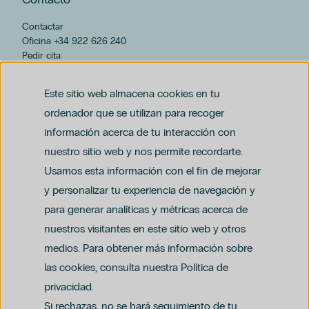
Contactar
Oficina +34 922 626 240
Pedir cita
hospiten@hospiten.com
Este sitio web almacena cookies en tu
ordenador que se utilizan para recoger
información acerca de tu interacción con
nuestro sitio web y nos permite recordarte.
Usamos esta información con el fin de mejorar
y personalizar tu experiencia de navegación y
para generar analíticas y métricas acerca de
Aviso legal
nuestros visitantes en este sitio web y otros
Política de privacidad y protección de datos
Política del canal ético (PDF)
Uso de cookies
medios. Para obtener más información sobre
Política de compliance penal (PDF)
las cookies, consulta nuestra Política de
privacidad.
Si rechazas, no se hará seguimiento de tu