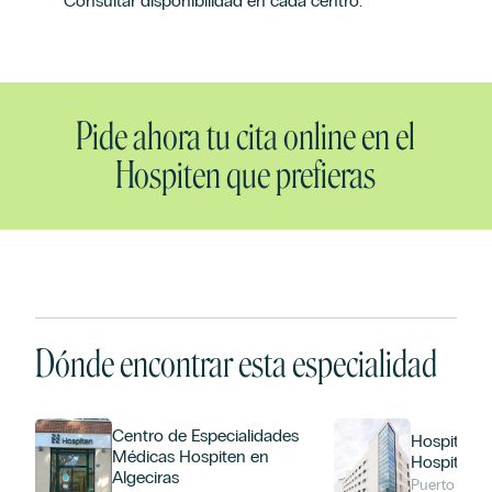
*Consultar disponibilidad en cada centro.
Pide ahora tu cita online en el
Hospiten que prefieras
Dónde encontrar esta especialidad
Centro de Especialidades
Hospital Un
Médicas Hospiten en
Hospiten B
Algeciras
Puerto de La