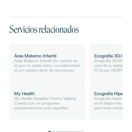
Servicios relacionados
Área Materno Infantil
Ecografía 3D/4D
Área Materno Infantil Un camino en
Ecografía 3D/4D ¿Te g
el que no estáis solos. La maternidad
cara de tu bebé ante
es un camino lleno de emociones
El Grupo HOSPITEN c
donde el valor de la seguridad cobra
tecnología más avanz
un sentido muy especial. Saber que
obtención de imágene
durante todo el...
conocido como ecóg
De...
My Health
Ecografía Hiperreal
My Health Hospiten Puerto Vallarta
Ecografía Hiperrealis
Cuenta con un programa
es la etapa más espec
complementario para aquellas
para toda mamá y fami
personas extranjeras que vienen al
cara al bebé es el 
destino a pasar una larga
esperado y emociona
temporada, y perfilan en edad de 50
el Hospital Universitar
años a más....