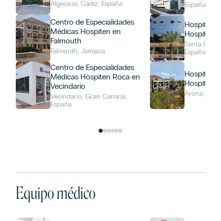
Algeciras, Cádiz, España
España
Centro de Especialidades
Hospital Un
Médicas Hospiten en
Hospiten 
Falmouth
Santa Cruz d
Falmouth, Jamaica
España
Centro de Especialidades
Hospital Un
Médicas Hospiten Roca en
Hospiten S
Vecindario
Arona, Espa
Vecindario, Gran Canaria,
España
Equipo médico