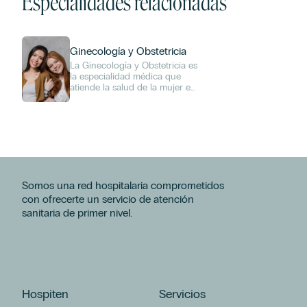
Especialidades relacionadas
Ginecología y Obstetricia
La Ginecología y Obstetricia es
la especialidad médica que
atiende la salud de la mujer en
todas las etapas de su vida,
incluyendo la prevención,
diagnóstico y tratamiento de
enfermedades del aparato
reproductor femenino, así
como el seguimiento del
embarazo, parto y puerperio.
Nuestro servicio ofrece
Somos una red hospitalaria comprometidos
atención integral, cercana y
personalizada, combinando la
con ofrecerte un servicio de atención
experiencia médica con la
sanitaria de primer nivel.
tecnología más avanzada.
Hospiten
Servicios