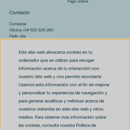
Pago online
Contacto
Contactar
Oficina +34 922 626 240
Pedir cita
hospiten@hospiten.com
Este sitio web almacena cookies en tu
ordenador que se utilizan para recoger
información acerca de tu interacción con
nuestro sitio web y nos permite recordarte.
Usamos esta información con el fin de mejorar
y personalizar tu experiencia de navegación y
para generar analíticas y métricas acerca de
Aviso legal
nuestros visitantes en este sitio web y otros
Política de privacidad y protección de datos
Política del canal ético (PDF)
Uso de cookies
medios. Para obtener más información sobre
Política de compliance penal (PDF)
las cookies, consulta nuestra Política de