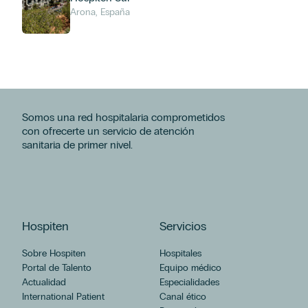
Arona, España
Somos una red hospitalaria comprometidos
con ofrecerte un servicio de atención
sanitaria de primer nivel.
Hospiten
Servicios
Sobre Hospiten
Hospitales
Portal de Talento
Equipo médico
Actualidad
Especialidades
International Patient
Canal ético