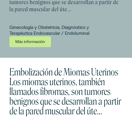
tumores benignos que se desarrollan a partir de
la pared muscular del úte...
Ginecología y Obstetricia, Diagnóstico y
Terapéutica Endovascular / Endoluminal
Más información
Embolización de Miomas Uterinos
Los miomas uterinos, también
llamados fibromas, son tumores
benignos que se desarrollan a partir
de la pared muscular del úte...